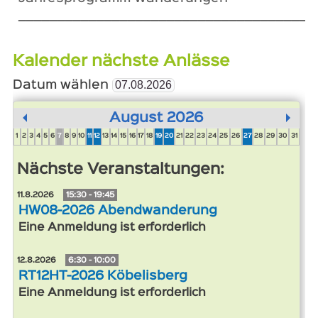
______________________________________
Kalender nächste Anlässe
Datum wählen
August 2026
1
2
3
4
5
6
7
8
9
10
11
12
13
14
15
16
17
18
19
20
21
22
23
24
25
26
27
28
29
30
31
Nächste Veranstaltungen:
11.8.2026
15:30 - 19:45
HW08-2026 Abendwanderung
Eine Anmeldung ist erforderlich
12.8.2026
6:30 - 10:00
RT12HT-2026 Köbelisberg
Eine Anmeldung ist erforderlich