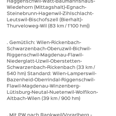
Häggenschwil-Watt-Baumannshaus-
Wiedehorn (Mittagshalt)-Egnach-
Steinebrunn-Hagenwil-Zihlschlacht-
Leutswil-Bischofszell (Bierhalt)-
Thurveloweg-Wil (83 km / 1'100 hm))
. Gemütlich: Wilen-Rickenbach-
Schwarzenbach-Oberuzwil-Bichwil-
Riggenschwil-Magdenau-Flawil-
Niederglatt-Uzwil-Oberstetten-
Schwarzenbach-Rickenbach (33 km /
540 hm) Standard: Wilen-Lamperswil-
Bazenheid-Oberrindal-Riggenschwil-
Flawil-Magdenau-Winzenberg-
Lütisburg-Neutal-Nuetenwil-Wolfikon-
Altbach-Wilen (39 km / 900 hm)
. Mit PW nach Rankweil/Vorarlberg -