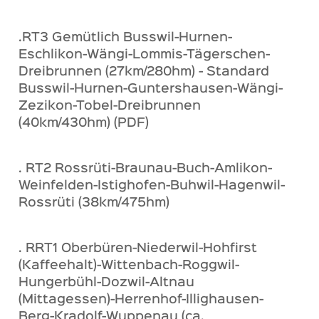
.RT3 Gemütlich Busswil-Hurnen-
Eschlikon-Wängi-Lommis-Tägerschen-
Dreibrunnen (27km/280hm) - Standard
Busswil-Hurnen-Guntershausen-Wängi-
Zezikon-Tobel-Dreibrunnen
(40km/430hm) (PDF)
. RT2 Rossrüti-Braunau-Buch-Amlikon-
Weinfelden-Istighofen-Buhwil-Hagenwil-
Rossrüti (38km/475hm)
. RRT1 Oberbüren-Niederwil-Hohfirst
(Kaffeehalt)-Wittenbach-Roggwil-
Hungerbühl-Dozwil-Altnau
(Mittagessen)-Herrenhof-Illighausen-
Berg-Kradolf-Wuppenau (ca.