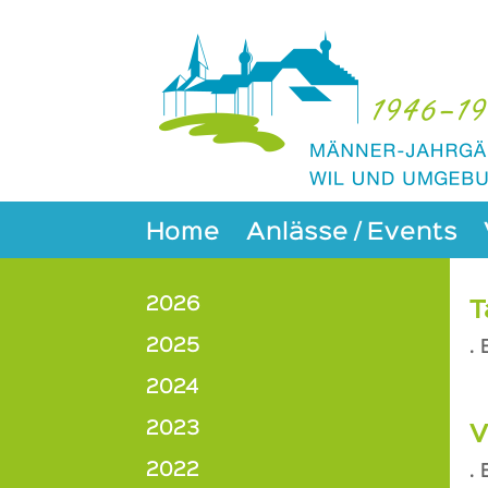
https://mjwil46-50.ch/bildgalerie/2016
Home
Anlässe / Events
2026
T
2025
.
2024
2023
V
2022
.