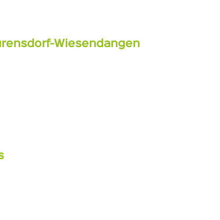
Nürensdorf-Wiesendangen
s