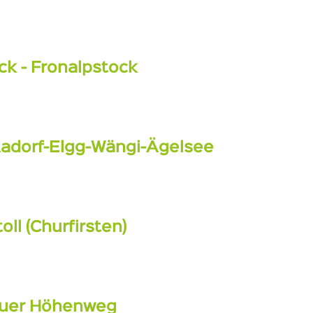
k - Fronalpstock
Aadorf-Elgg-Wängi-Ägelsee
l (Churfirsten)
auer Höhenweg